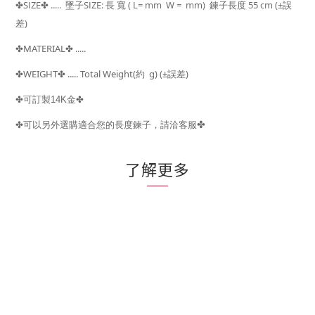
SIZE
..... 墜子SIZE: 長 寬 ( L= mm W = mm) 鍊子長度 55 cm
(±
✤
✤
誤
)
差
MATERIAL
.....
✤
✤
WEIGHT
..... Total Weight(
g) (±
)
✤
✤
約
誤差
✤
可訂製14K金
✤
✤
✤可以另外選購適合您的長度鍊子，請洽客服
了解更多