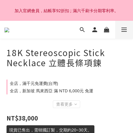
加入官網會員，結帳享92折扣 ; 滿六千刷卡分期零利率。
加入官網會員，結帳享92折扣 ; 滿六千刷卡分期零利率。
韓國設計製作。純14K 18K金，非鍍金非注金；洗澡，運動(汗
水)，潛水(海水)，皆可佩戴，終身保固不退色。
18K Stereoscopic Stick
加入官網會員，結帳享92折扣 ; 滿六千刷卡分期零利率。
Necklace 立體長條項鍊
全店，滿千元免運費(台灣)
全店，新加坡 馬來西亞 滿 NTD 6,000元 免運
查看更多
NT$38,000
現貨已售出，需韓國訂製，交期約20~30天。