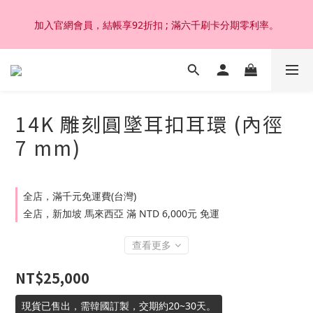
加入官網會員，結帳享92折扣 ; 滿六千刷卡分期零利率。
加入官網會員，結帳享92折扣 ; 滿六千刷卡分期零利率。
韓國設計製作。純14K 18K金，非鍍金非注金；洗澡，運動(汗
水)，潛水(海水)，皆可佩戴，終身保固不退色。
14K 雕刻圓墜耳扣耳環 (內徑
加入官網會員，結帳享92折扣 ; 滿六千刷卡分期零利率。
7 mm)
全店，滿千元免運費(台灣)
全店，新加坡 馬來西亞 滿 NTD 6,000元 免運
查看更多
NT$25,000
現貨已售出，需韓國訂製，交期約20~30天。