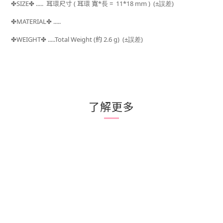
SIZE
.....
耳環尺寸 ( 耳環 寬*長 =
11*18 mm )
(±
)
✤
✤
誤差
MATERIAL
.....
✤
✤
WEIGHT
.....Total Weight (約 2.6
g) (±
)
✤
✤
誤差
了解更多