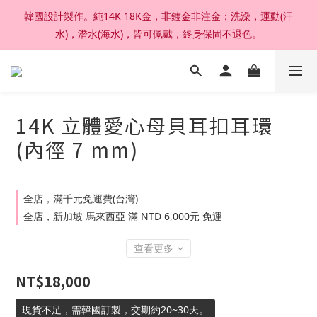
韓國設計製作。純14K 18K金，非鍍金非注金；洗澡，運動(汗
加入官網會員，結帳享92折扣 ; 滿六千刷卡分期零利率。
水)，潛水(海水)，皆可佩戴，終身保固不退色。
加入官網會員，結帳享92折扣 ; 滿六千刷卡分期零利率。
14K 立體愛心母貝耳扣耳環
(內徑 7 mm)
全店，滿千元免運費(台灣)
全店，新加坡 馬來西亞 滿 NTD 6,000元 免運
查看更多
NT$18,000
現貨不足，需韓國訂製，交期約20~30天。