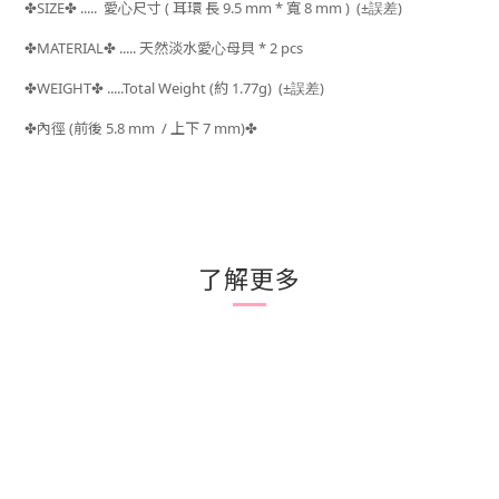
SIZE
..... 愛心
尺寸 ( 耳環 長 9.5
mm * 寬 8 mm )
(±
)
✤
✤
誤差
MATERIAL
..... 天然淡水愛心母貝 * 2 pcs
✤
✤
WEIGHT
.....Total Weight (約 1.77
g) (±
)
✤
✤
誤差
內徑 (前後 5.8 mm / 上下 7 mm)
✤
✤
了解更多