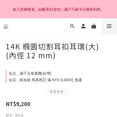
加入官網會員，結帳享92折扣 ; 滿六千刷卡分期零利率。
加入官網會員，結帳享92折扣 ; 滿六千刷卡分期零利率。
韓國設計製作。純14K 18K金，非鍍金非注金；洗澡，運動(汗
水)，潛水(海水)，皆可佩戴，終身保固不退色。
14K 橢圓切割耳扣耳環(大)
加入官網會員，結帳享92折扣 ; 滿六千刷卡分期零利率。
(內徑 12 mm)
全店，滿千元免運費(台灣)
全店，新加坡 馬來西亞 滿 NTD 6,000元 免運
查看更多
NT$9,200
顏色
: 黃K金