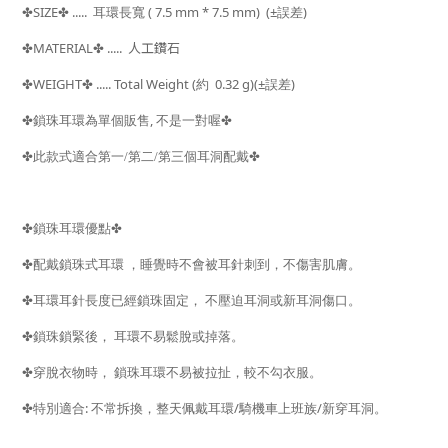
SIZE
..... 耳環
長寬 ( 7.5 mm * 7.5 mm) (±
)
✤
✤
誤差
MATERIAL
.....
人工鑽石
✤
✤
WEIGHT
..... Total Weight (
0.32 g)(±
)
✤
✤
約
誤差
,
✤
鎖珠耳環為單個販售
不是一對喔
✤
✤
✤
此款式適合第一/第二/第三個耳洞配戴
✤
鎖珠耳環優點
✤
✤
配戴鎖珠式耳環
，睡覺時不會被耳針刺到，不傷害肌膚。
✤
耳環耳針長度已經鎖珠固定，
不壓迫耳洞或新耳洞傷口。
✤
鎖珠鎖緊後，
耳環不易鬆脫或掉落。
✤
穿脫衣物時，
鎖珠耳環不易被拉扯，較不勾衣服。
:
/
/
✤
特別適合
不常拆換，整天佩戴耳環
騎機車上班族
新穿耳洞。