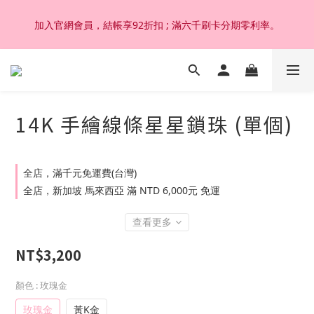
加入官網會員，結帳享92折扣 ; 滿六千刷卡分期零利率。
加入官網會員，結帳享92折扣 ; 滿六千刷卡分期零利率。
韓國設計製作。純14K 18K金，非鍍金非注金；洗澡，運動(汗
水)，潛水(海水)，皆可佩戴，終身保固不退色。
14K 手繪線條星星鎖珠 (單個)
加入官網會員，結帳享92折扣 ; 滿六千刷卡分期零利率。
全店，滿千元免運費(台灣)
全店，新加坡 馬來西亞 滿 NTD 6,000元 免運
查看更多
NT$3,200
顏色
: 玫瑰金
玫瑰金
黃K金