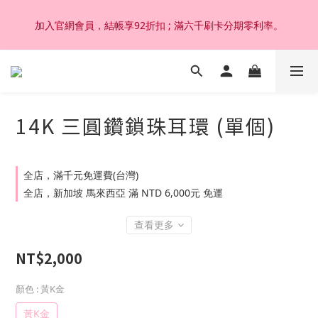
加入官網會員，結帳享92折扣 ; 滿六千刷卡分期零利率。
加入官網會員，結帳享92折扣 ; 滿六千刷卡分期零利率。
韓國設計製作。純14K 18K金，非鍍金非注金；洗澡，運動(汗
水)，潛水(海水)，皆可佩戴，終身保固不退色。
14K 三圓鑽鎖珠耳環 (單個)
加入官網會員，結帳享92折扣 ; 滿六千刷卡分期零利率。
全店，滿千元免運費(台灣)
全店，新加坡 馬來西亞 滿 NTD 6,000元 免運
查看更多
NT$2,000
顏色
: 黃K金
黃K金