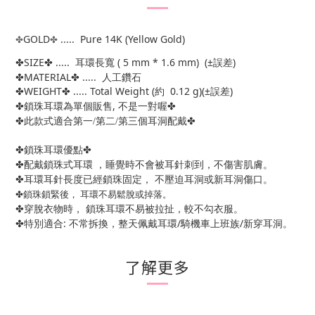
GOLD
..... Pure 14K (Yellow Gold)
✤
✤
✤
SIZE
✤
..... 耳環
長寬 ( 5 mm * 1.6 mm) (±
)
誤差
✤
MATERIAL
✤
.....
人工鑽石
✤
WEIGHT
✤
..... Total Weight (
0.12 g)(±
)
約
誤差
✤
,
✤
鎖珠耳環為單個販售
不是一對喔
✤
✤
此款式適合第一/第二/第三個耳洞配戴
✤
✤
鎖珠耳環優點
✤
配戴鎖珠式耳環
，睡覺時不會被耳針刺到，不傷害肌膚。
✤
耳環耳針長度已經鎖珠固定，
不壓迫耳洞或新耳洞傷口。
✤
鎖珠鎖緊後，
耳環不易鬆脫或掉落。
✤
穿脫衣物時，
鎖珠耳環不易被拉扯，較不勾衣服。
✤
:
/
/
特別適合
不常拆換，整天佩戴耳環
騎機車上班族
新穿耳洞。
了解更多