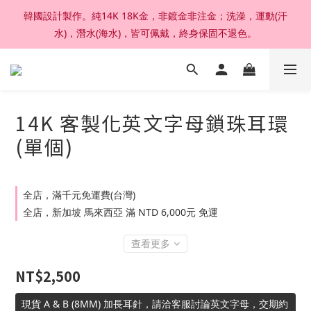
韓國設計製作。純14K 18K金，非鍍金非注金；洗澡，運動(汗
加入官網會員，結帳享92折扣 ; 滿六千刷卡分期零利率。
水)，潛水(海水)，皆可佩戴，終身保固不退色。
加入官網會員，結帳享92折扣 ; 滿六千刷卡分期零利率。
14K 客製化英文字母鎖珠耳環
(單個)
全店，滿千元免運費(台灣)
全店，新加坡 馬來西亞 滿 NTD 6,000元 免運
查看更多
NT$2,500
現貨 A & B (8MM) 加長耳針，請洽客服討論英文字母，交期約