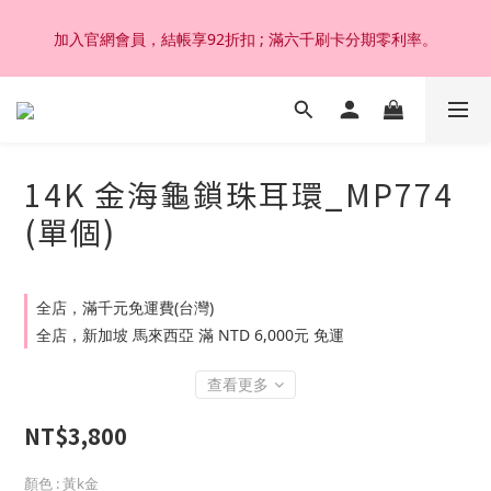
加入官網會員，結帳享92折扣 ; 滿六千刷卡分期零利率。
加入官網會員，結帳享92折扣 ; 滿六千刷卡分期零利率。
韓國設計製作。純14K 18K金，非鍍金非注金；洗澡，運動(汗
水)，潛水(海水)，皆可佩戴，終身保固不退色。
14K 金海龜鎖珠耳環_MP774
加入官網會員，結帳享92折扣 ; 滿六千刷卡分期零利率。
(單個)
全店，滿千元免運費(台灣)
全店，新加坡 馬來西亞 滿 NTD 6,000元 免運
查看更多
NT$3,800
顏色
: 黃k金