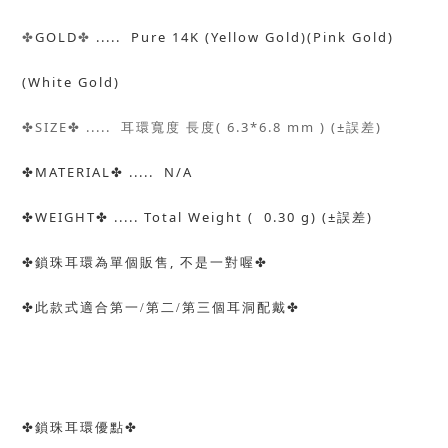
✤
GOLD
✤
..... Pure 14K (Yellow Gold)(Pink Gold)
(White Gold)
✤
SIZE
✤
..... 耳環寬度
長度( 6.3*6.8 mm )
(±
)
誤差
✤
MATERIAL
✤
..... N/A
✤
WEIGHT
✤
..... Total Weight (
0.30 g) (±
)
誤差
✤
,
✤
鎖珠耳環為單個販售
不是一對喔
✤
✤
此款式適合第一/第二/第三個耳洞配戴
✤
✤
鎖珠耳環優點