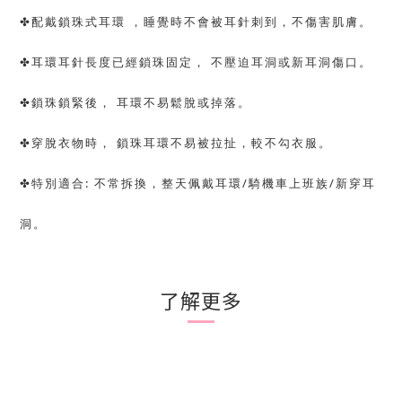
✤
配戴鎖珠式耳環
，睡覺時不會被耳針刺到，不傷害肌膚。
✤
耳環耳針長度已經鎖珠固定，
不壓迫耳洞或新耳洞傷口。
✤
鎖珠鎖緊後，
耳環不易鬆脫或掉落。
✤
穿脫衣物時，
鎖珠耳環不易被拉扯，較不勾衣服。
✤
:
/
/
特別適合
不常拆換，整天佩戴耳環
騎機車上班族
新穿耳
洞。
了解更多