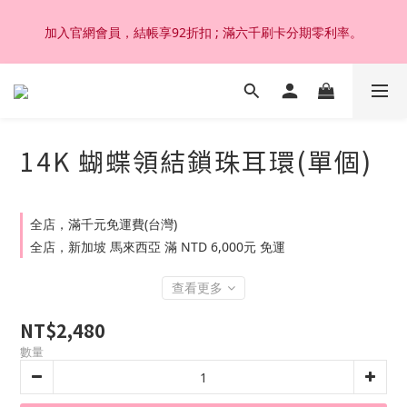
加入官網會員，結帳享92折扣 ; 滿六千刷卡分期零利率。
加入官網會員，結帳享92折扣 ; 滿六千刷卡分期零利率。
韓國設計製作。純14K 18K金，非鍍金非注金；洗澡，運動(汗
水)，潛水(海水)，皆可佩戴，終身保固不退色。
14K 蝴蝶領結鎖珠耳環(單個)
加入官網會員，結帳享92折扣 ; 滿六千刷卡分期零利率。
全店，滿千元免運費(台灣)
全店，新加坡 馬來西亞 滿 NTD 6,000元 免運
查看更多
NT$2,480
數量