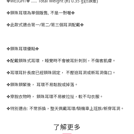
✤WEIGHT✤ ..... Total Weight (約 0.35 g)(±誤差)
✤鎖珠耳環為單個販售, 不是一對喔✤
✤此款式適合第一/第二/第三個耳洞配戴✤
✤鎖珠耳環優點✤
✤配戴鎖珠式耳環 ，睡覺時不會被耳針刺到，不傷害肌膚。
✤耳環耳針長度已經鎖珠固定， 不壓迫耳洞或新耳洞傷口。
✤鎖珠鎖緊後， 耳環不易鬆脫或掉落。
✤穿脫衣物時， 鎖珠耳環不易被拉扯，較不勾衣服。
✤特別適合: 不常拆換，整天佩戴耳環/騎機車上班族/新穿耳洞。
了解更多