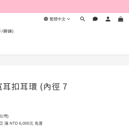
繁體中文
，終身保固不退色。
手/腳鍊)
寬耳扣耳環 (內徑 7
台灣)
滿 NTD 6,000元 免運