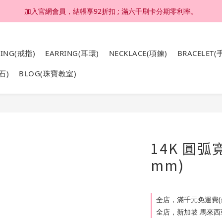
加入官網會員，結帳享92折扣 ; 滿六千刷卡分期零利率。
加入官網會員，結帳享92折扣 ; 滿六千刷卡分期零利率。
4K 18K金，非鍍金非注金；洗澡，運動(汗水)，潛水(海水)，皆可佩戴
RING(戒指)
EARRING(耳環)
NECKLACE(項鍊)
BRACELET(
加入官網會員，結帳享92折扣 ; 滿六千刷卡分期零利率。
石)
BLOG(珠寶教室)
14K 圓弧
mm)
全店，滿千元免運費(
全店，新加坡 馬來西亞 