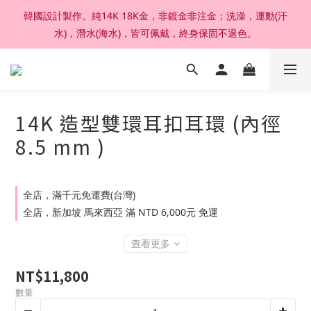
韓國設計製作。純14K 18K金，非鍍金非注金；洗澡，運動(汗
加入官網會員，結帳享92折扣 ; 滿六千刷卡分期零利率。
水)，潛水(海水)，皆可佩戴，終身保固不退色。
加入官網會員，結帳享92折扣 ; 滿六千刷卡分期零利率。
14K 造型雙環耳扣耳環 (內徑
8.5 mm )
全店，滿千元免運費(台灣)
全店，新加坡 馬來西亞 滿 NTD 6,000元 免運
查看更多
NT$11,800
數量