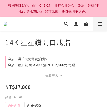
韓國設計製作。純14K 18K金，非鍍金非注金；洗澡，運動(汗
加入官網會員，結帳享92折扣 ; 滿六千刷卡分期零利率。
水)，潛水(海水)，皆可佩戴，終身保固不退色。
加入官網會員，結帳享92折扣 ; 滿六千刷卡分期零利率。
14K 星星鑽開口戒指
全店，滿千元免運費(台灣)
全店，新加坡 馬來西亞 滿 NTD 6,000元 免運
查看更多
NT$17,800
顏色
: #6~#15
#6~#15
#16~#20