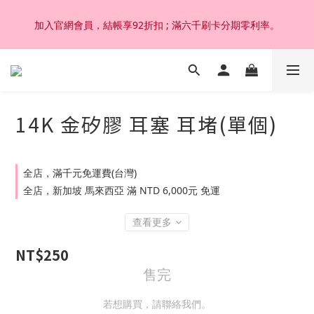
加入官網會員，結帳享92折扣 ; 滿六千刷卡分期零利率。
加入官網會員，結帳享92折扣 ; 滿六千刷卡分期零利率。
韓國設計製作。純14K 18K金，非鍍金非注金；洗澡，運動(汗
水)，潛水(海水)，皆可佩戴，終身保固不退色。
14K 金矽膠 耳塞 耳堵(單個)
加入官網會員，結帳享92折扣 ; 滿六千刷卡分期零利率。
全店，滿千元免運費(台灣)
全店，新加坡 馬來西亞 滿 NTD 6,000元 免運
查看更多
NT$250
售完
若想購買，請聯絡我們。