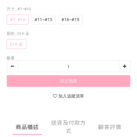
尺寸
: #7~#10
#7~#10
#11~#15
#16~#19
顏色
: 白Ｋ金
白Ｋ金
數量
現在預購
加入追蹤清單
送貨及付款方
商品描述
顧客評價
式