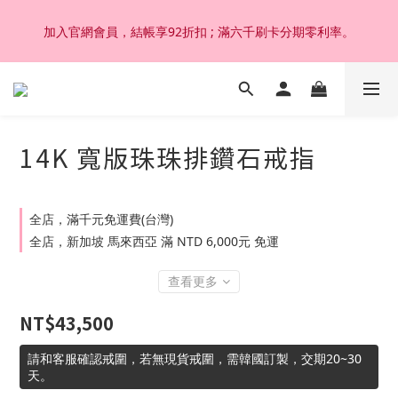
加入官網會員，結帳享92折扣 ; 滿六千刷卡分期零利率。
加入官網會員，結帳享92折扣 ; 滿六千刷卡分期零利率。
韓國設計製作。純14K 18K金，非鍍金非注金；洗澡，運動(汗
水)，潛水(海水)，皆可佩戴，終身保固不退色。
14K 寬版珠珠排鑽石戒指
加入官網會員，結帳享92折扣 ; 滿六千刷卡分期零利率。
全店，滿千元免運費(台灣)
全店，新加坡 馬來西亞 滿 NTD 6,000元 免運
查看更多
NT$43,500
請和客服確認戒圍，若無現貨戒圍，需韓國訂製，交期20~30
天。