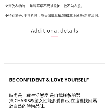
✤穿脫衣物時， 鎖珠耳環不易被拉扯，較不勾衣服。
✤特別適合: 不常拆換，整天佩戴耳環/騎機車上班族/新穿耳洞。
Additional details
BE CONFIDENT & LOVE YOURSELF
時尚是一種生活態度,是自我樣貌的選
擇,CHARIS希望女性能多愛自己,在這裡找回屬
於自己的時尚品味.