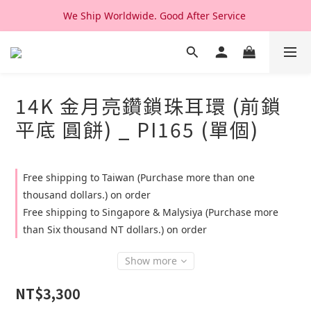
We Ship Worldwide. Good After Service 
We Ship Worldwide. Good After Service 
14K & 18K Solid Gold Jewelry, Design & Made in Korea
We Ship Worldwide. Good After Service 
14K 金月亮鑽鎖珠耳環 (前鎖
平底 圓餅) _ PI165 (單個)
Free shipping to Taiwan (Purchase more than one
thousand dollars.) on order
Free shipping to Singapore & Malysiya (Purchase more
than Six thousand NT dollars.) on order
Show more
NT$3,300