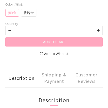
Color
: 黃k金
黃k金
玫瑰金
Quantity
ADD TO CART
Add to Wishlist
Shipping &
Customer
Description
Payment
Reviews
Description