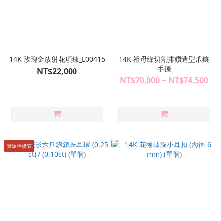
14K 玫瑰金放射花項鍊_L00415
14K 祖母綠切割排鑽造型爪鑲
手鍊
NT$22,000
NT$70,000 ~ NT$74,500
實驗室鑽石