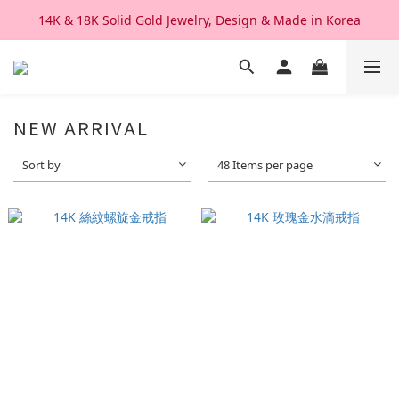
14K & 18K Solid Gold Jewelry, Design & Made in Korea
We Ship Worldwide. Good After Service 
We Ship Worldwide. Good After Service 
NEW ARRIVAL
Sort by
48 Items per page