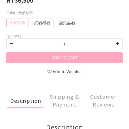
NT$6,500
Color
: 天然珍珠
天然珍珠
紅石榴石
黑尖晶石
Quantity
ADD TO CART
Add to Wishlist
Shipping &
Customer
Description
Payment
Reviews
Description