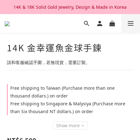
14K & 18K Solid Gold Jewelry, Design & Made in Korea
We Ship Worldwide. Good After Service 
We Ship Worldwide. Good After Service 
14K 金幸運魚金球手鍊
請和客服確認手圍，若無現貨，需要訂製。
Free shipping to Taiwan (Purchase more than one
thousand dollars.) on order
Free shipping to Singapore & Malysiya (Purchase more
than Six thousand NT dollars.) on order
Show more