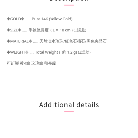
GOLD
..... Pure 14K (Yellow Gold)
✤
✤
SIZE
.....
( L = 18 cm ) (±
)
✤
✤
手鍊總長度
誤差
MATERIAL
..... 天然淡水珍珠/紅色石榴石/黑色尖晶石
✤
✤
WEIGHT
..... Total Weight (
約 1.2 g)
(±
)
✤
✤
誤差
可訂製 黃K金 玫瑰金 和長度
Additional details